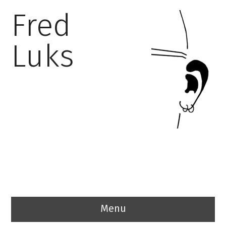
Fred
Luks
Menu