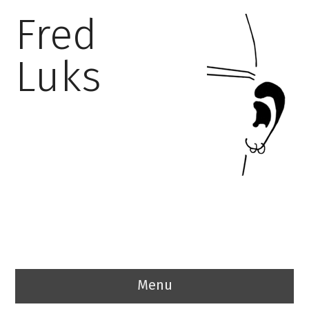
Fred
Luks
Menu