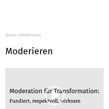
Home
»
Moderieren
Moderieren
Video-
Player