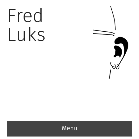
Fred
Luks
Menu