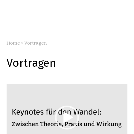
Home
»
Vortragen
Vortragen
Video-
Player