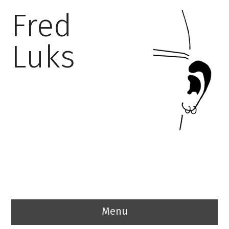
Fred
Luks
Menu