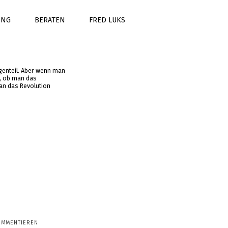
ING
BERATEN
FRED LUKS
egenteil. Aber wenn man
l, ob man das
man das Revolution
OMMENTIEREN