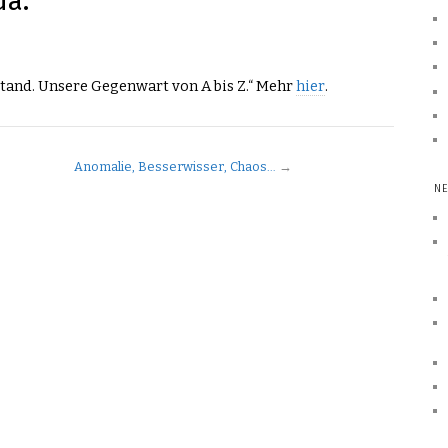
da.
tand. Unsere Gegenwart von A bis Z.“ Mehr
hier
.
Anomalie, Besserwisser, Chaos…
→
NE