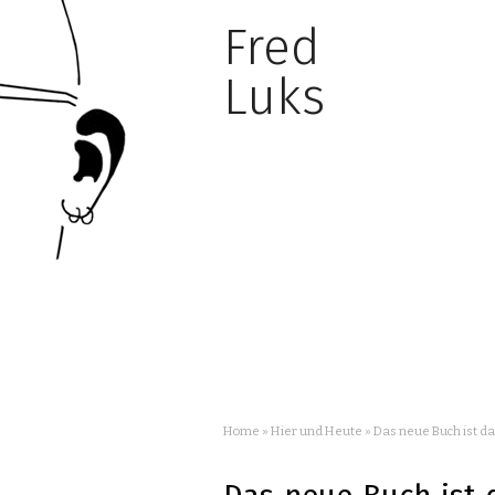
Fred
Luks
Home
»
Hier und Heute
»
Das neue Buch ist da