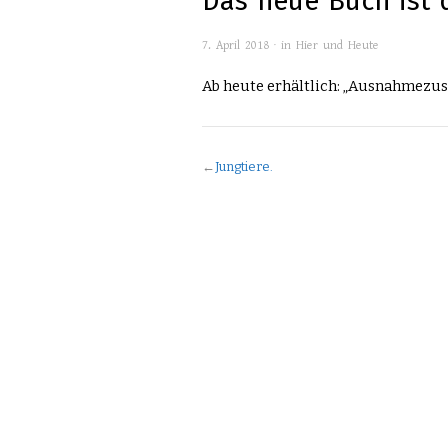
Das neue Buch ist 
7. April 2018 · in
Hier und Heute
Ab heute erhältlich: „Ausnahmezus
←
Jungtiere.