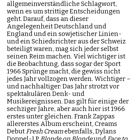
allgemeinverständliche Schlagwort,
wenn es um strittige Entscheidungen
geht. Darauf, dass an dieser
Angelegenheit Deutschland und
England und ein sowjetischer Linien-
und ein Schiedsrichter aus der Schweiz
beteiligt waren, mag sich jeder selbst
seinen Reim machen. Viel wichtiger ist
die Beobachtung, dass sogar der Sport
1966 Sprünge macht, die gewiss nicht
jedes Jahr vollzogen werden. Wichtiger –
und nachhaltiger: Das Jahr strotzt vor
spektakulären Denk- und
Musikereignissen. Das gilt für einige der
sechziger Jahre, aber auch hier ist 1966
erstes unter gleichen. Frank Zappas
allererstes Album erscheint, Creams
Debut
Fresh Cream
ebenfalls, Dylans
Doppel-LP
Blonde on Blonde
und
Face to