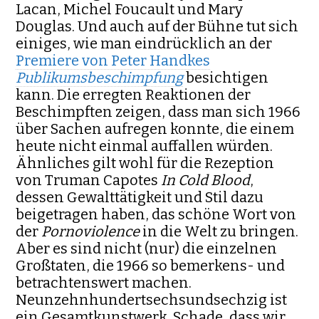
Lacan, Michel Foucault und Mary
Douglas. Und auch auf der Bühne tut sich
einiges, wie man eindrücklich an der
Premiere von Peter Handkes
Publikumsbeschimpfung
besichtigen
kann. Die erregten Reaktionen der
Beschimpften zeigen, dass man sich 1966
über Sachen aufregen konnte, die einem
heute nicht einmal auffallen würden.
Ähnliches gilt wohl für die Rezeption
von Truman Capotes
In Cold Blood
,
dessen Gewalttätigkeit und Stil dazu
beigetragen haben, das schöne Wort von
der
Pornoviolence
in die Welt zu bringen.
Aber es sind nicht (nur) die einzelnen
Großtaten, die 1966 so bemerkens- und
betrachtenswert machen.
Neunzehnhundertsechsundsechzig ist
ein Gesamtkunstwerk. Schade, dass wir