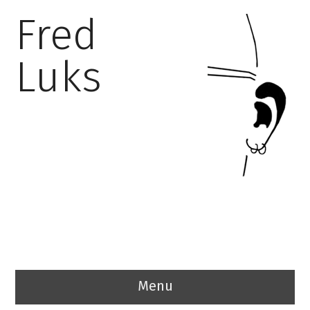
Fred
Luks
Menu