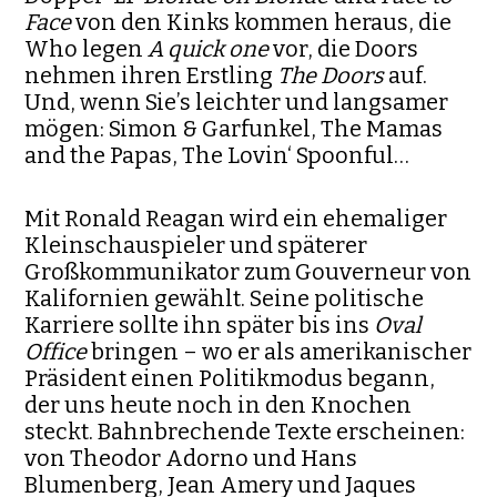
Face
von den Kinks kommen heraus, die
Who legen
A quick one
vor, die Doors
nehmen ihren Erstling
The Doors
auf.
Und, wenn Sie’s leichter und langsamer
mögen: Simon & Garfunkel, The Mamas
and the Papas, The Lovin‘ Spoonful…
Mit Ronald Reagan wird ein ehemaliger
Kleinschauspieler und späterer
Großkommunikator zum Gouverneur von
Kalifornien gewählt. Seine politische
Karriere sollte ihn später bis ins
Oval
Office
bringen – wo er als amerikanischer
Präsident einen Politikmodus begann,
der uns heute noch in den Knochen
steckt. Bahnbrechende Texte erscheinen:
von Theodor Adorno und Hans
Blumenberg, Jean Amery und Jaques