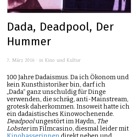
Dada, Deadpool, Der
Hummer
7. März 2016 · in
Kino und Kultur
100 Jahre Dadaismus. Da ich Ökonom und
kein Kunsthistoriker bin, darf ich
„Dada“ ganz unschuldig für Dinge
verwenden, die schräg, anti-Mainstream,
grotesk daherkommen. Insoweit hatte ich
ein dadaistisches Kinowochenende.
Deadpool
ungestört im Haydn,
The
Lobster
im Filmcasino, diesmal leider mit
Kinohasserinnen
direkt neben und