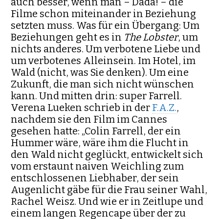
auch besser, wenn man – Dada! – die
Filme schon miteinander in Beziehung
setzten muss. Was für ein Übergang: Um
Beziehungen geht es in
The Lobster
, um
nichts anderes. Um verbotene Liebe und
um verbotenes Alleinsein. Im Hotel, im
Wald (nicht, was Sie denken). Um eine
Zukunft, die man sich nicht wünschen
kann. Und mitten drin: super Farrell.
Verena Lueken schrieb in der
F.A.Z.
,
nachdem sie den Film im Cannes
gesehen hatte: „Colin Farrell, der ein
Hummer wäre, wäre ihm die Flucht in
den Wald nicht geglückt, entwickelt sich
vom erstaunt naiven Weichling zum
entschlossenen Liebhaber, der sein
Augenlicht gäbe für die Frau seiner Wahl,
Rachel Weisz. Und wie er in Zeitlupe und
einem langen Regencape über der zu