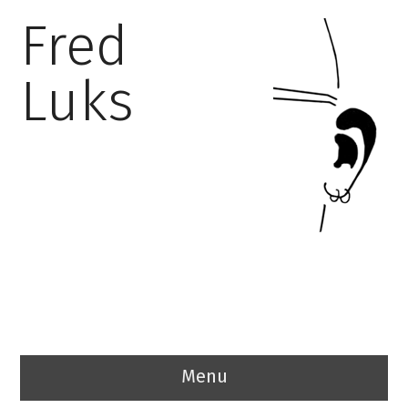
Fred
Luks
Menu