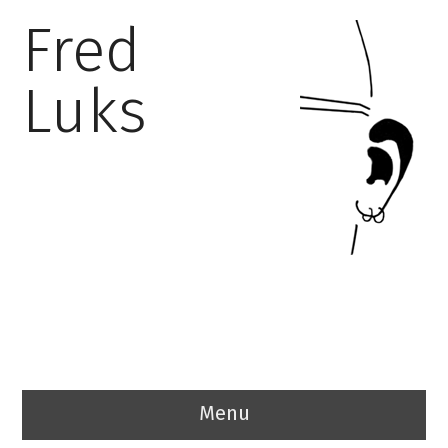
Fred
Luks
Menu