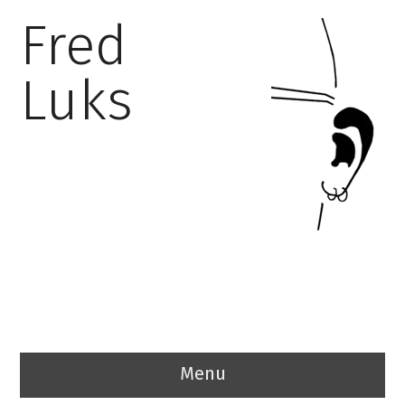
Fred
Luks
Menu