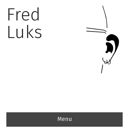
Fred
Luks
Menu