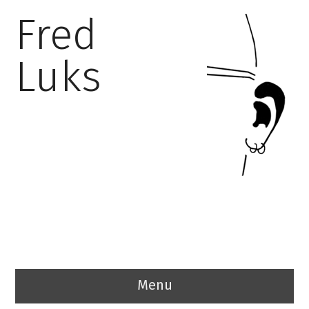
Fred
Luks
Menu