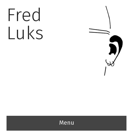
Fred
Luks
Menu