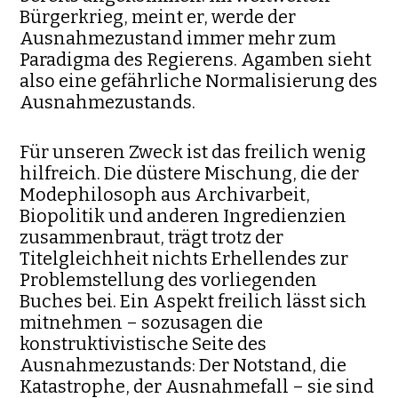
Bürgerkrieg, meint er, werde der
Ausnahmezu­stand immer mehr zum
Paradigma des Regierens. Agamben sieht
also eine gefährliche Normalisierung des
Ausnahmezustands.
Für unseren Zweck ist das freilich wenig
hilfreich. Die düstere Mi­schung, die der
Modephilosoph aus Archivarbeit,
Biopolitik und anderen Ingredienzien
zusammenbraut, trägt trotz der
Titelgleichheit nichts Erhel­lendes zur
Problemstellung des vorliegenden
Buches bei. Ein Aspekt freilich lässt sich
mitnehmen – sozusagen die
konstruktivistische Seite des
Ausnahmezustands: Der Notstand, die
Katastrophe, der Ausnahme­fall – sie sind