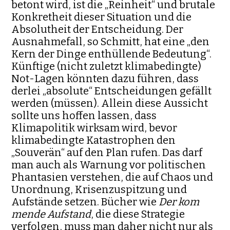
be­tont wird, ist die „Reinheit“ und brutale
Konkretheit dieser Situation und die
Absolutheit der Entscheidung. Der
Ausnahmefall, so Schmitt, hat eine „den
Kern der Dinge enthüllende Bedeutung“.
Künftige (nicht zu­letzt klimabedingte)
Not-Lagen könnten dazu führen, dass
derlei „absolute“ Entscheidungen gefällt
werden (müssen). Allein diese Aussicht
sollte uns hoffen lassen, dass
Klimapolitik wirksam wird, bevor
klimabedingte Katastrophen den
„Souverän“ auf den Plan rufen. Das darf
man auch als Warnung vor politischen
Phantasien verstehen, die auf Chaos und
Un­ordnung, Krisenzuspitzung und
Aufstände setzen. Bücher wie
Der kom
mende Aufstand
, die diese Strategie
verfolgen, muss man daher nicht nur als