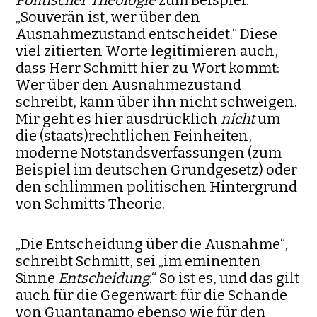
Politischer Theologie
zum Beispiel:
„Souverän ist, wer über den
Ausnahmezustand entschei­det.“ Diese
viel zitierten Worte legitimieren auch,
dass Herr Schmitt hier zu Wort kommt:
Wer über den Ausnahmezustand
schreibt, kann über ihn nicht schweigen.
Mir geht es hier ausdrücklich
nicht
um
die (staats)rechtlichen Feinheiten,
moderne Notstandsverfassungen (zum
Beispiel im deutschen Grundgesetz) oder
den schlimmen politischen Hintergrund
von Schmitts Theorie.
„Die Entscheidung über die Ausnahme“,
schreibt Schmitt, sei „im eminenten
Sinne
Entscheidung
.“ So ist es, und das gilt
auch für die Ge­gen­wart: für die Schande
von Guantanamo ebenso wie für den