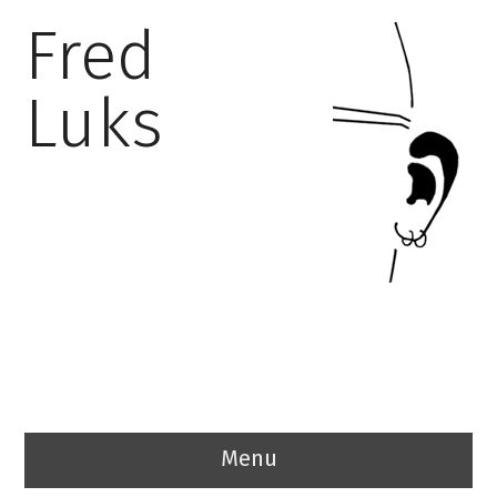
Fred
Luks
Menu