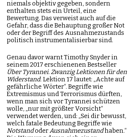
niemals objektiv gegeben, sondern
enthalten stets ein Urteil, eine
Bewertung. Das verweist auch auf die
Gefahr, dass die Behaup­tung großer Not
oder der Begriff des Ausnahmezustands
politisch instru­mentalisierbar sind.
Genau davor warnt Timothy Snyder in
seinem 2017 erschienenen Best­seller
Über Tyrannei. Zwanzig Lektionen für den
Widerstand
. Lektion 17 lautet: „Achte auf
gefährliche Wörter“. Begriffe wie
Extremismus und Terrorismus dürften,
wenn man sich vor Tyrannei schützen
wolle, „nur mit größter Vorsicht“
verwendet werden, und: „Sei dir bewusst,
welch fatale Bedeutung Begriffe wie
Notstand
oder
Ausnahmezustand
haben.“