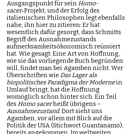
Ausgangspunkt für sein
Homo-
sacer‑
Projekt, und der Erfolg des
italienischen Philosophen legt ebenfalls
nahe, ihn hier zu zitieren: Er hat
wesentlich dafür gesorgt, dass Schmitts
Begriff des Ausnahmezustands
aufmerksamkeitsökonomisch reüssiert
hat. Wie gesagt: Eine Art von Hoffnung,
wie sie das vorliegende Buch begründen
will, findet man bei Agamben nicht. Wer
Überschriften wie
Das Lager als
biopolitisches Paradigma der Moderne
in
Umlauf bringt, hat die Hoffnung
womöglich schon hinter sich. Ein Teil
des
Homo sacer
heißt übrigens –
Ausnahmezustand
. Dort sieht uns
Agamben, vor allem mit Blick auf die
Politik der USA (Stichwort Guantanamo),
bereits ange­kommen. Im weltweiten