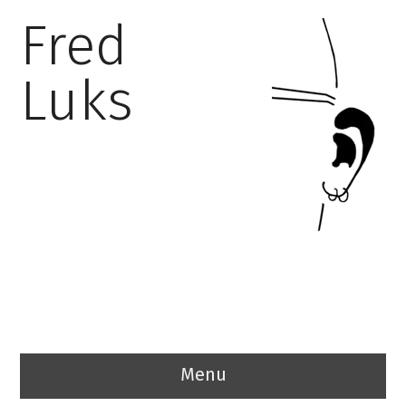
Fred
Luks
Menu