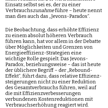
Einsatz selbst sei es, der zu einer
Verbrauchs­
zunahme
führe – heute nennt
man dies auch das „Jevons-Paradox“.
Die Beobachtung, dass erhöhte Effizienz
zu einem absolut höheren Verbrauch
führen kann, hat vor allem in der Debatte
über Möglichkeiten und Grenzen von
Energieeffizienz-Strategien eine
wichtige Rolle ge­spielt. Das Jevons-
Paradox, beziehungsweise – das ist heute
der übli­chere Begriff – der „Rebound-
Effekt“, führt dazu, dass relative Effizienz­
stei­ge­rungen nicht zu einer Reduktion
des Gesamtverbrauchs führen, weil auf
die mit Effizienzverbesserungen
verbundenen Kostenreduktio­nen mit
Verbrauchserhöhung reagiert wird.