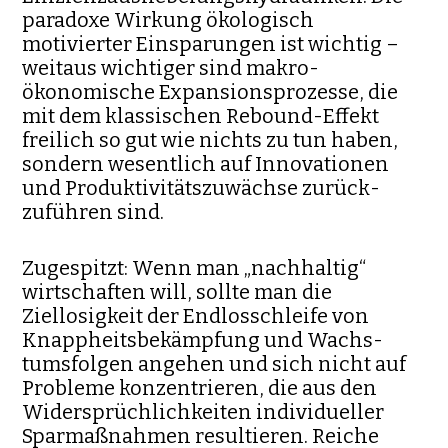
paradoxe Wirkung ökolo­gisch
motivierter Einsparungen ist wichtig –
weitaus wichtiger sind mak­ro­
ökonomische Expansionsprozesse, die
mit dem klassischen Re­bound-Effekt
freilich so gut wie nichts zu tun haben,
son­dern wesent­lich auf Innovationen
und Produktivitätszuwächse zu­rück­
zuführen sind.
Zu­ge­spitzt: Wenn man „nachhaltig“
wirtschaften will, sollte man die
Ziellosigkeit der End­los­schleife von
Knappheitsbekämpfung und Wachs­
tums­folgen angehen und sich nicht auf
Probleme konzentrieren, die aus den
Widersprüchlichkeiten indi­vidueller
Sparmaßnahmen resul­tieren. Reiche