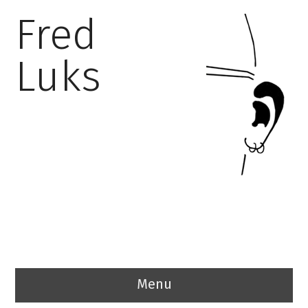
Fred
Luks
Menu