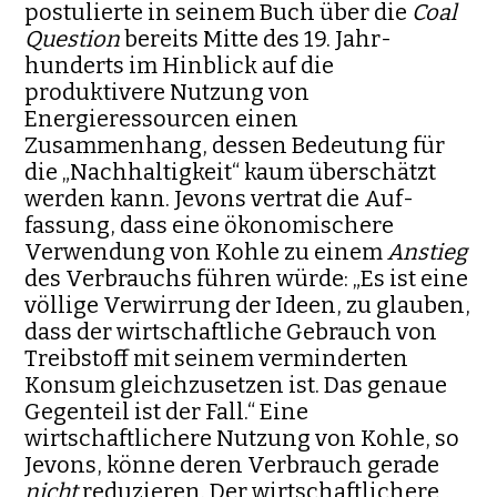
postu­lierte in seinem Buch über die
Coal
Question
bereits Mitte des 19. Jahr­
hunderts im Hinblick auf die
produktivere Nutzung von
Energieressour­cen einen
Zusammenhang, des­sen Bedeutung für
die „Nachhaltigkeit“ kaum überschätzt
werden kann. Jevons ver­trat die Auf­
fassung, dass eine ökonomischere
Verwen­dung von Kohle zu einem
Anstieg
des Verbrauchs führen würde: „Es ist eine
völlige Verwir­rung der Ideen, zu glauben,
dass der wirtschaftliche Ge­brauch von
Treib­stoff mit seinem verminderten
Konsum gleichzuset­zen ist. Das genaue
Gegenteil ist der Fall.“ Eine
wirtschaftlichere Nut­zung von Kohle, so
Jevons, könne deren Verbrauch gerade
nicht
reduzie­ren. Der wirtschaft­lichere