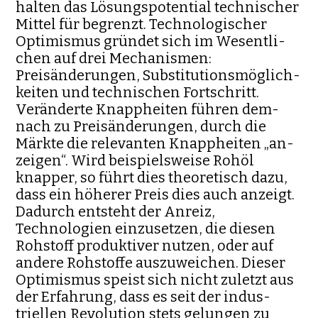
halten das Lö­sungs­potential technischer
Mittel für begrenzt. Technologischer
Opti­mismus gründet sich im Wesentli­
chen auf drei Mechanismen:
Preisänderungen, Substitutionsmöglich­
keiten und technischen Fortschritt.
Veränderte Knappheiten führen dem­
nach zu Preisänderungen, durch die
Märkte die relevan­ten Knapp­heiten „an­
zeigen“. Wird beispielsweise Rohöl
knapper, so führt dies the­oretisch dazu,
dass ein höherer Preis dies auch anzeigt.
Dadurch entsteht der An­reiz,
Technologien einzusetzen, die diesen
Roh­stoff produktiver nutzen, oder auf
andere Rohstoffe auszuweichen. Die­ser
Optimismus speist sich nicht zuletzt aus
der Erfahrung, dass es seit der indus­
triellen Re­volution stets gelungen zu