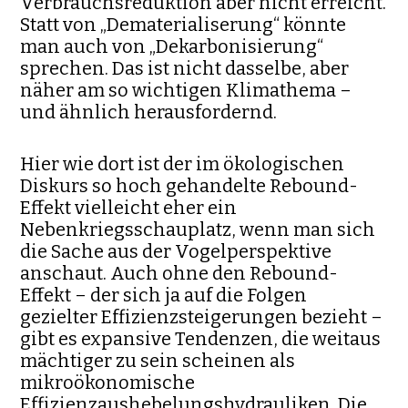
Verbrauchs­reduktion aber nicht erreicht.
Statt von „Dematerialiserung“ könnte
man auch von „Dekarbonisierung“
sprechen. Das ist nicht dasselbe, aber
näher am so wichtigen Klimathema –
und ähnlich herausfordernd.
Hier wie dort ist der im ökologischen
Diskurs so hoch gehan­delte Rebound-
Effekt vielleicht eher ein
Nebenkriegsschau­platz, wenn man sich
die Sache aus der Vogelperspektive
anschaut. Auch ohne den Rebound-
Effekt – der sich ja auf die Folgen
gezielter Effizienzsteigerun­gen bezieht –
gibt es expansive Tendenzen, die weitaus
mächti­ger zu sein scheinen als
mikroökonomische
Effizienzaushebelungs­hydrauliken. Die