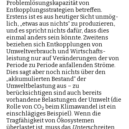
Problemlösungskapazität von
Entkopplungsstrategien betreffen.
Erstens ist es aus heu­tiger Sicht unmög­
lich, „etwas aus nichts“ zu produzieren,
und es spricht nichts dafür, dass dies
einmal anders sein könnte. Zweitens
bezie­hen sich Entkopplungen von
Umweltverbrauch und Wirtschafts­
leistung nur auf Veränderungen der von
Periode zu Periode anfallenden Ströme.
Dies sagt aber noch nichts über den
„akkumulierten Bestand“ der
Umweltbelastung aus – zu
berücksichtigen sind auch bereits
vorhandene Belastungen der Umwelt (die
Rolle von CO
beim Klimawandel ist ein
2
einschlägiges Beispiel). Wenn die
Tragfähigkeit von Ökosystemen
überlastet ist, muss das
Unter­
schreiten