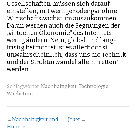
Gesellschaften müs­sen sich darauf
einstellen, mit weniger oder gar ohne
Wirtschaftswachstum auszukommen.
Daran werden auch die Seg­nungen der
„virtuellen Ökonomie“ des Inter­nets
wenig ändern. Nein, global und lang­
fristig betrachtet ist es aller­höchst
unwahrschein­lich, dass uns die Tech­nik
und der Strukturwandel allein „retten“
werden.
Schlagwörter:
Nachhaltigkeit
,
Technologie
,
Wachstum
←
Nachhaltigkeit und
Joker
→
Humor