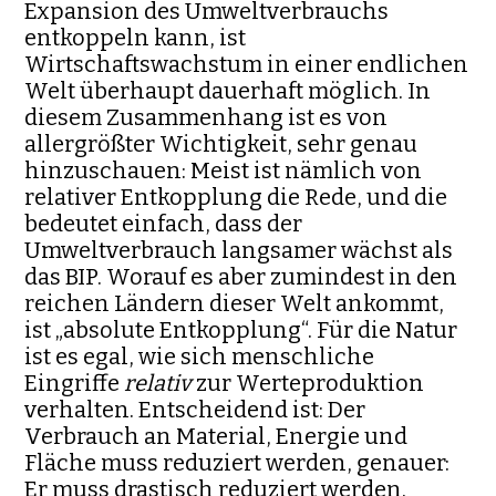
Expansion des Umweltverbrauchs
entkoppeln kann, ist
Wirtschaftswachstum in einer endlichen
Welt überhaupt dauerhaft mög­lich. In
diesem Zusammenhang ist es von
allergrößter Wichtigkeit, sehr genau
hinzuschauen: Meist ist nämlich von
relativer Entkopplung die Rede, und die
bedeutet einfach, dass der
Umweltverbrauch lang­samer wächst als
das BIP. Worauf es aber zumindest in den
reichen Län­dern dieser Welt ankommt,
ist „absolute Entkopplung“. Für die Natur
ist es egal, wie sich menschliche
Eingriffe
relativ
zur Werte­produktion
ver­hal­ten. Entscheidend ist: Der
Verbrauch an Material, Energie und
Fläche muss reduziert werden, genauer:
Er muss drastisch reduziert werden.