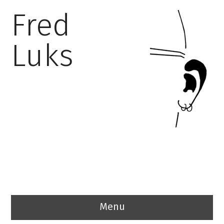
Fred
Luks
Menu