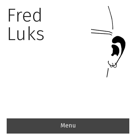
Fred
Luks
Menu