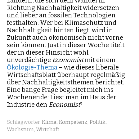
Ländern, die sich dem Wandel in
Richtung Nachhaltigkeit widersetzen
und lieber an fossilen Technologien
festhalten. Wer bei Klimaschutz und
Nachhaltigkeit hinten liegt, wird in
Zukunft auch ökonomisch nicht vorne
sein können. Just in dieser Woche titelt
der in dieser Hinsicht wohl
unverdächtige
Economist
mit einem
Ökologie-Thema
– wie dieses liberale
Wirtschaftsblatt überhaupt regelmäßig
über Nachhaltigkeitsthemen berichtet.
Eine bange Frage begleitet mich ins
Wochenende: Liest man im Haus der
Industrie den
Economist
?
Schlagwörter:
Klima
,
Kompetenz
,
Politik
,
Wachstum
,
Wirtchaft