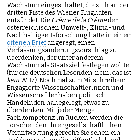
Wachstum eingeschaltet, die sich an der
dritten Piste des Wiener Flughafen
entzündet. Die
Crème de la Crème
der
österreichischen Umwelt-, Klima- und
Nachhaltigkeitsforschung hatte in einem
offenen Brief
angeregt, einen
Verfassungsänderungsvorschlag zu
überdenken, der unter anderem
Wachstum als Staatsziel festlegen wollte
(für die deutschen Lesenden: nein, das ist
kein
Witz). Nochmal zum Mitschreiben:
Engagierte Wissenschaftlerinnen und
Wissenschaftler haben politisch
Handelnden nahegelegt, etwas zu
überdenken. Mit jeder Menge
Fachkompetenz im Rücken werden die
Forschenden ihrer gesellschaftlichen
Verantwortung gerecht: Sie sehen ein
Problem und tun dies öffentlich kund.